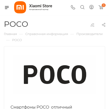
0
POCO
—
—
Главная
Справочная информация
Производители
—
POCO
Смартфоны POCO отличный