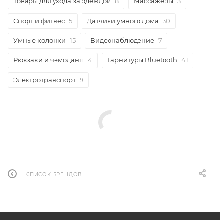
Товары для ухода за одеждой
8
Массажеры
3
Спорт и фитнес
5
Датчики умного дома
30
Умные колонки
15
Видеонаблюдение
7
Рюкзаки и чемоданы
4
Гарнитуры Bluetooth
41
Электротранспорт
9
СПИСОК БРЕНДОВ