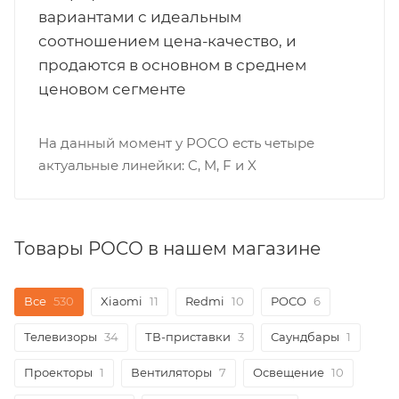
вариантами с идеальным
соотношением цена-качество, и
продаются в основном в среднем
ценовом сегменте
На данный момент у POCO есть четыре
актуальные линейки: C, M, F и X
Товары POCO в нашем магазине
Все
530
Xiaomi
11
Redmi
10
POCO
6
Телевизоры
34
ТВ-приставки
3
Саундбары
1
Проекторы
1
Вентиляторы
7
Освещение
10