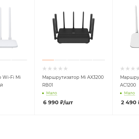
 Wi-Fi Mi
Маршрутизатор Mi AX3200
Маршрут
ый
RB01
AC1200
Мало
Мало
6 990
₽
/шт
2 490