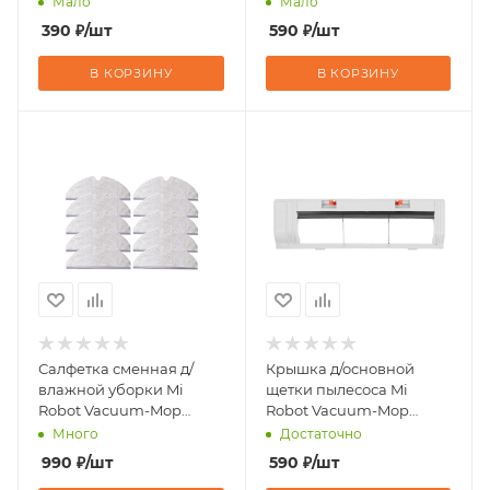
Мало
Мало
390
₽
/шт
590
₽
/шт
В КОРЗИНУ
В КОРЗИНУ
Салфетка сменная д/
Крышка д/основной
влажной уборки Mi
щетки пылесоса Mi
Robot Vacuum-Mop
Robot Vacuum-Mop
Essential 30 шт
Essential
Много
Достаточно
990
₽
/шт
590
₽
/шт