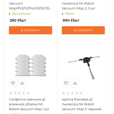
Vacuum
пылесоса Mi Robot
MopP/V2/V2Pro/V3/SE/2S,
Vacuum Mop 2, 2 шт
2 шт.
Достаточно
Мало
290
₽
/шт
990
₽
/шт
В КОРЗИНУ
В КОРЗИНУ
Салфетка сменная д/
Щетка боковая д/
влажной уборки Mi
пылесоса Mi Robot
Robot Vacuum Mop 1 шт.
Vacuum Mop P черный, 2
шт