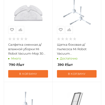
Салфетка сменная д/
Щетка боковая д/
влажной уборки Mi
пылесоса Mi Robot
Robot Vacuum-Mop 30
Vacuum
шт
S10+/S20+/X10+/X20/X20+/X20P
Много
Достаточно
2 шт.
790
₽
/шт
390
₽
/шт
В КОРЗИНУ
В КОРЗИНУ