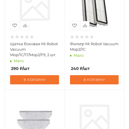
Щетка боковая Mi Robot
Фильтр Mi Robot Vacuum
Vacuum
Mop2/1С
Mop/1C/1T/Mop2/F9, 2 шт.
Мало
Мало
290
₽
/шт
240
₽
/шт
В КОРЗИНУ
В КОРЗИНУ