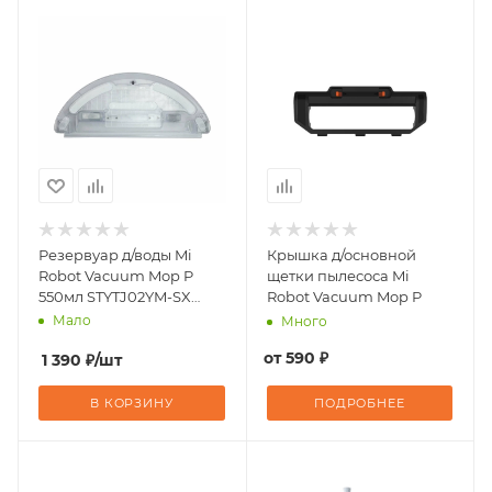
Резервуар д/воды Mi
Крышка д/основной
Robot Vacuum Mop P
щетки пылесоса Mi
550мл STYTJ02YM-SX
Robot Vacuum Mop P
(SKV4124TY)
Мало
Много
от
590 ₽
1 390
₽
/шт
В КОРЗИНУ
ПОДРОБНЕЕ