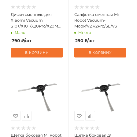
Диски сменные для
Салфетка сменная Mi
Xiaomi Vacuum
Robot Vacuum-
S10+/X10+/X20Pro/X20Max,
MopP/V2,V2Pro/SE/V3
4шт
Мало
Много
790
₽
/шт
290
₽
/шт
В КОРЗИНУ
В КОРЗИНУ
Щетка боковая Mi Robot
Щетка боковая д/