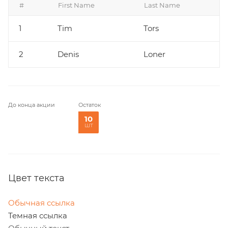
#
First Name
Last Name
1
Tim
Tors
2
Denis
Loner
До конца акции
Остаток
10
шт
Цвет текста
Обычная ссылка
Темная ссылка