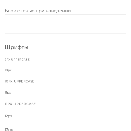
Блок с тенью при наведении
Шрифты
9PX UPPERCASE
10px
10PX UPPERCASE
11px
11PX UPPERCASE
12px
13px