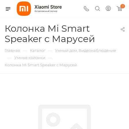
0
Колонка Mi Smart
Speaker с Марусей
—
—
Главная
Каталог
Умный дом, Видеонаблюдение
—
—
Умные колонки
Колонка Mi Smart Speaker с Марусей