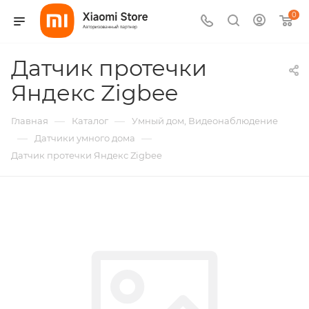
0
Датчик протечки
Яндекс Zigbee
—
—
Главная
Каталог
Умный дом, Видеонаблюдение
—
—
Датчики умного дома
Датчик протечки Яндекс Zigbee