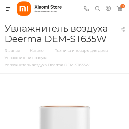
0
Увлажнитель воздуха
Deerma DEM-ST635W
—
—
—
Главная
Каталог
Техника и товары для дома
—
Увлажнители воздуха
Увлажнитель воздуха Deerma DEM-ST635W