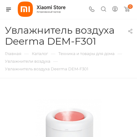
0
Увлажнитель воздуха
Deerma DEM-F301
—
—
—
Главная
Каталог
Техника и товары для дома
—
Увлажнители воздуха
Увлажнитель воздуха Deerma DEM-F301