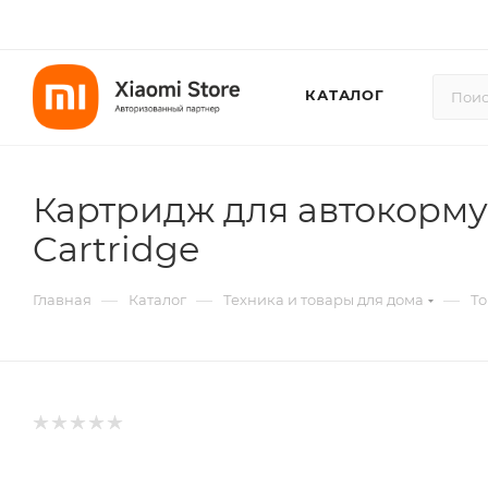
КАТАЛОГ
Картридж для автокормуш
Cartridge
—
—
—
Главная
Каталог
Техника и товары для дома
То