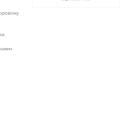
доровому
ки.
ением