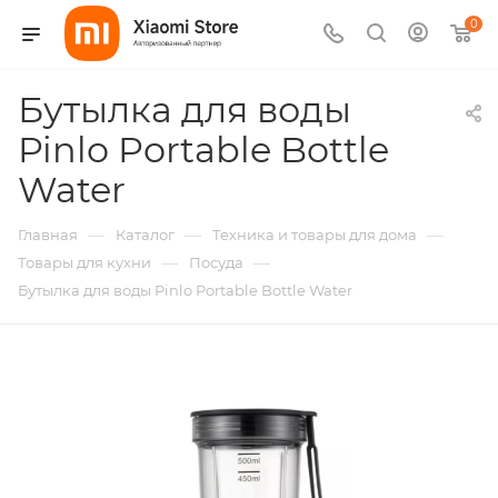
0
Бутылка для воды
Pinlo Portable Bottle
Water
—
—
—
Главная
Каталог
Техника и товары для дома
—
—
Товары для кухни
Посуда
Бутылка для воды Pinlo Portable Bottle Water