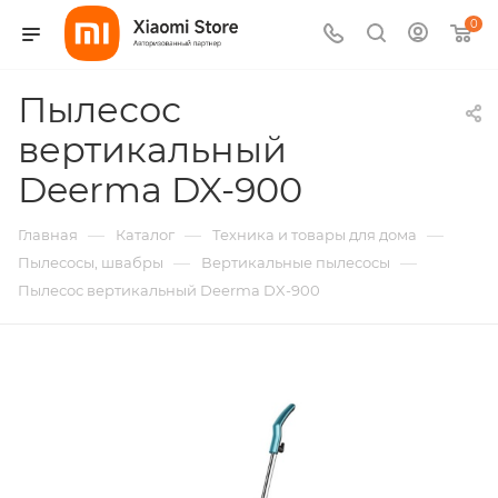
0
Пылесос
вертикальный
Deerma DX-900
—
—
—
Главная
Каталог
Техника и товары для дома
—
—
Пылесосы, швабры
Вертикальные пылесосы
Пылесос вертикальный Deerma DX-900