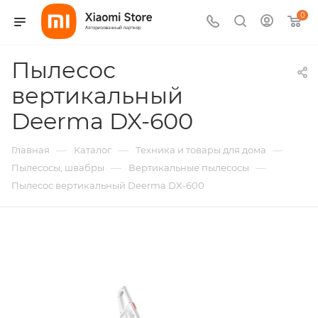
0
Пылесос
вертикальный
Deerma DX-600
—
—
—
Главная
Каталог
Техника и товары для дома
—
—
Пылесосы, швабры
Вертикальные пылесосы
Пылесос вертикальный Deerma DX-600