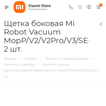
0
Щетка боковая Mi
Robot Vacuum
MopP/V2/V2Pro/V3/SE/2S,
2 шт.
—
—
—
Главная
Каталог
Техника и товары для дома
—
—
Пылесосы, швабры
Комплектующие
Щетка боковая Mi Robot Vacuum MopP/V2/V2Pro/V3/SE/2S, 2
шт.