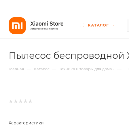
КАТАЛОГ
Пылесос беспроводной X
—
—
—
Главная
Каталог
Техника и товары для дома
П
Характеристики