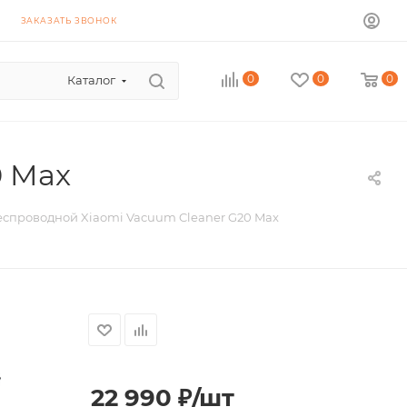
ЗАКАЗАТЬ ЗВОНОК
0
0
0
Каталог
0 Max
еспроводной Xiaomi Vacuum Cleaner G20 Max
22 990
₽
/шт