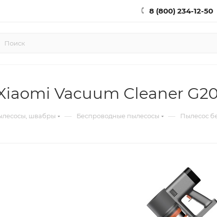
8 (800) 234-12-50
iaomi Vacuum Cleaner G2
—
—
ылесосы, швабры
Беспроводные пылесосы
Пылесос б