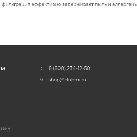
я фильтрация эффективно задерживает пыль и аллергены
8 (800) 234-12-50
НЫ
shop@clubmi.ru
газин