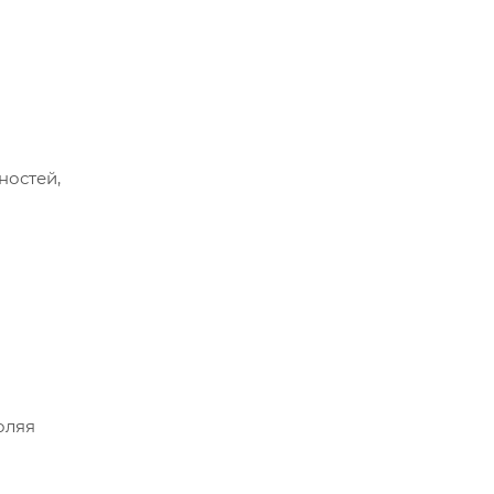
ностей,
оляя