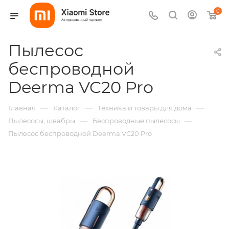
0
Пылесос
беспроводной
Deerma VC20 Pro
—
—
—
Главная
Каталог
Техника и товары для дома
—
—
Пылесосы, швабры
Беспроводные пылесосы
Пылесос беспроводной Deerma VC20 Pro