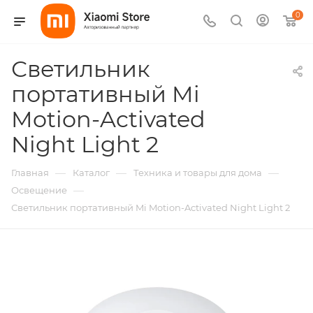
0
Светильник
портативный Mi
Motion-Activated
Night Light 2
—
—
—
Главная
Каталог
Техника и товары для дома
—
Освещение
Светильник портативный Mi Motion-Activated Night Light 2