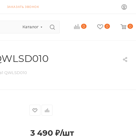
ЗАКАЗАТЬ ЗВОНОК
0
0
0
Каталог
1 QWLSD010
25в1 QWLSD010
3 490
₽
/шт