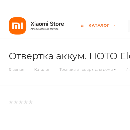
КАТАЛОГ
Отвертка аккум. HOTO Ele
—
—
—
Главная
Каталог
Техника и товары для дома
И