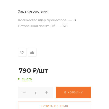
Характеристики
Количество ядер процессора
—
8
Встроенная память, Гб
—
128
790
₽
/шт
Много
В КОРЗИНУ
КУПИТЬ В 1 КЛИК