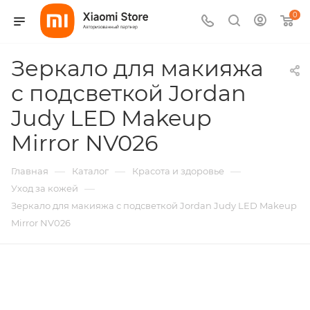
0
Зеркало для макияжа
с подсветкой Jordan
Judy LED Makeup
Mirror NV026
—
—
—
Главная
Каталог
Красота и здоровье
—
Уход за кожей
Зеркало для макияжа с подсветкой Jordan Judy LED Makeup
Mirror NV026