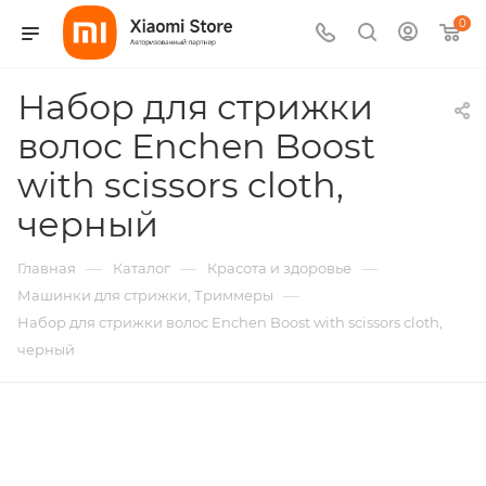
0
Набор для стрижки
волос Enchen Boost
with scissors cloth,
черный
—
—
—
Главная
Каталог
Красота и здоровье
—
Машинки для стрижки, Триммеры
Набор для стрижки волос Enchen Boost with scissors cloth,
черный