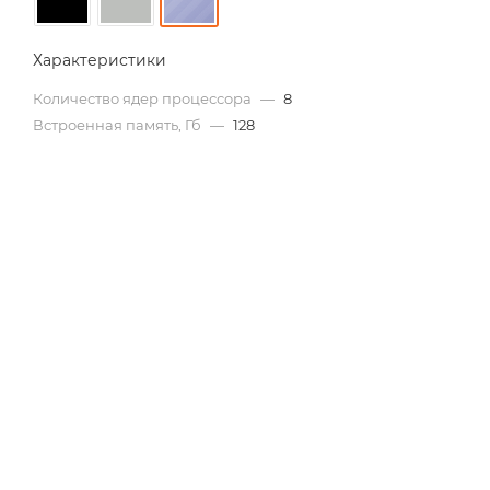
Характеристики
Количество ядер процессора
—
8
Встроенная память, Гб
—
128