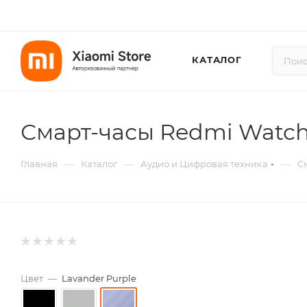
КАТАЛОГ
Смарт-часы Redmi Watch
—
—
—
Главная
Каталог
Аудио и Цифровая техника
С
Цвет
—
Lavander Purple