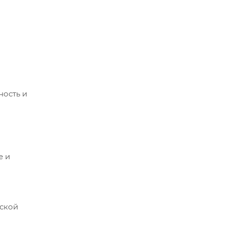
ность и
е и
еской