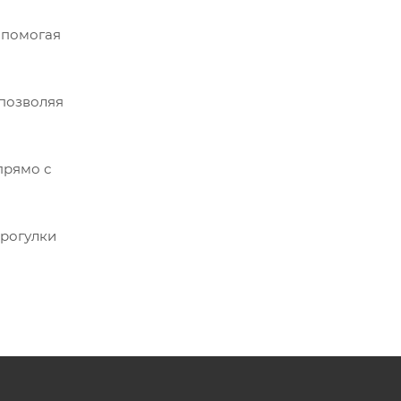
 помогая
 позволяя
прямо с
прогулки