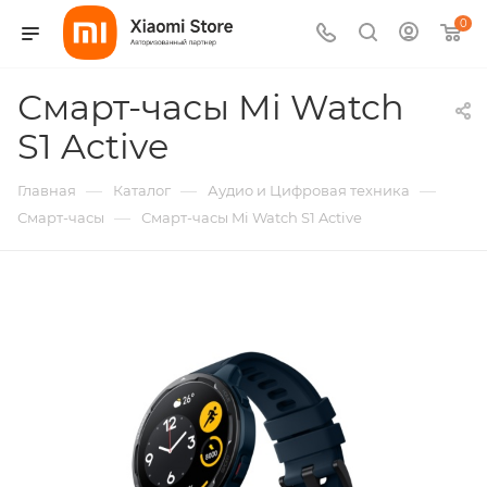
0
Смарт-часы Mi Watch
S1 Active
—
—
—
Главная
Каталог
Аудио и Цифровая техника
—
Смарт-часы
Смарт-часы Mi Watch S1 Active