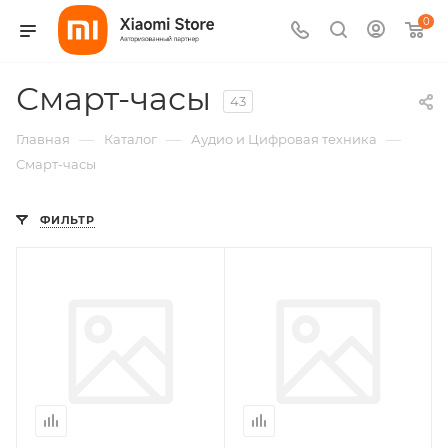
0
Смарт-часы
43
—
—
—
Главная
Каталог
Аудио и Цифровая техника
Смарт-часы
ФИЛЬТР