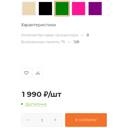
Характеристики
Количество ядер процессора
—
8
Встроенная память, Гб
—
128
1 990
₽
/шт
Достаточно
В КОРЗИНУ