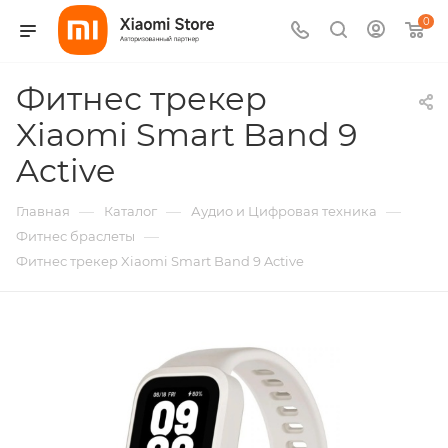
0
Фитнес трекер
Xiaomi Smart Band 9
Active
—
—
—
Главная
Каталог
Аудио и Цифровая техника
—
Фитнес браслеты
Фитнес трекер Xiaomi Smart Band 9 Active