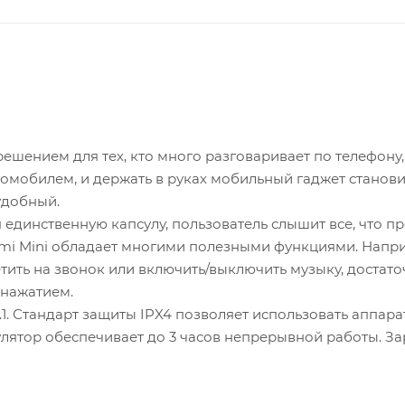
решением для тех, кто много разговаривает по телефону,
томобилем, и держать в руках мобильный гаджет станови
удобный.
я единственную капсулу, пользователь слышит все, что п
omi Mini обладает многими полезными функциями. Напр
ить на звонок или включить/выключить музыку, достат
 нажатием.
1. Стандарт защиты IPX4 позволяет использовать аппара
лятор обеспечивает до 3 часов непрерывной работы. З