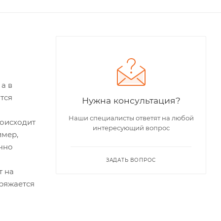
 а в
тся
Нужна консультация?
Наши специалисты ответят на любой
роисходит
интересующий вопрос
имер,
очно
ЗАДАТЬ ВОПРОС
т на
аряжается